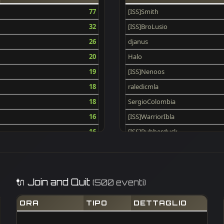
77
[ISS]Smith
32
[ISS]BroLusio
26
djanus
20
Halo
19
[ISS]Nenoos
18
raledicmla
18
SergioColombia
16
[ISS]WarriorIbla
16
[ISS]Rubberduck
13
andromeda
12
-[V]4L-@-BILL
11
Sepp**
🔌 Join and Quit
(500 eventi)
10
BAM
ORA
TIPO
DETTAGLIO
9
[GER]Hatscher [P90]
9
morris