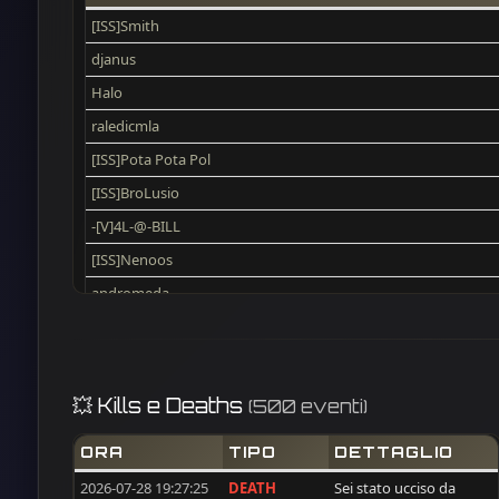
[ISS]Smith
djanus
Halo
raledicmla
[ISS]Pota Pota Pol
[ISS]BroLusio
-[V]4L-@-BILL
[ISS]Nenoos
andromeda
SergioColombia
BAM
[ISS]Rubberduck
💥 Kills e Deaths
(500 eventi)
[ISS]WarriorIbla
ORA
TIPO
DETTAGLIO
Old - Man . DE
2026-07-28 19:27:25
DEATH
Sei stato ucciso da
morris