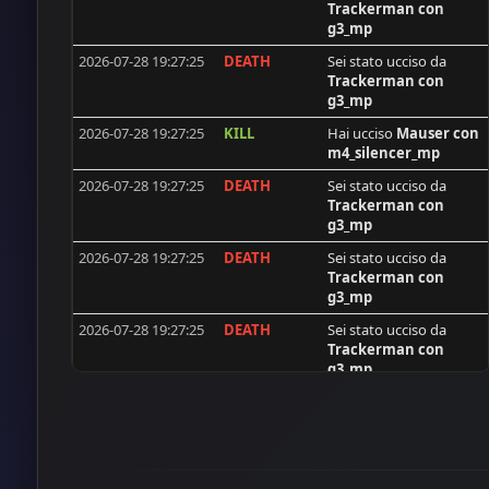
Trackerman
con
[GER]Hatscher [P90]
g3_mp
Sepp**
2026-07-28 19:27:25
DEATH
Sei stato ucciso da
Trackerman
con
voxx
g3_mp
zibafpaz
2026-07-28 19:27:25
KILL
Hai ucciso
Mauser
con
m4_silencer_mp
Arik
2026-07-28 19:27:25
DEATH
Sei stato ucciso da
[ISS]Trackerman
Trackerman
con
Holly-61-GER
g3_mp
Sascha
2026-07-28 19:27:25
DEATH
Sei stato ucciso da
Trackerman
con
tmo
g3_mp
ivanvela92
2026-07-28 19:27:25
DEATH
Sei stato ucciso da
Trackerman
con
steel
g3_mp
catweazle
2026-07-24 16:46:00
DEATH
Sei stato ucciso da
DellCod
[ISS]Smith
con
mp44_mp
R2Fly
2026-07-24 16:46:00
DEATH
Sei stato ucciso da
Pota
Major59