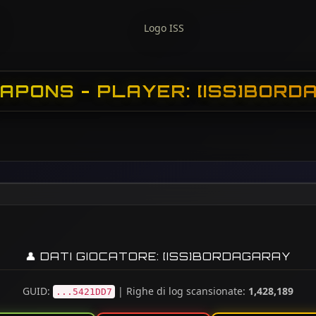
APONS - PLAYER: [ISS]BORD
👤 DATI GIOCATORE: [ISS]BORDAGARAY
GUID:
| Righe di log scansionate:
1,428,189
...5421DD7