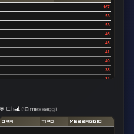
167
53
53
46
45
41
40
38
34
34
30
26
💬 Chat
(18 messaggi)
26
ORA
TIPO
MESSAGGIO
19
16