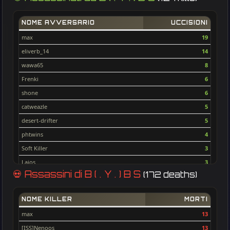
NOME AVVERSARIO
UCCISIONI
max
19
eliverb_14
14
wawa65
8
Frenki
6
shone
6
catweazle
5
desert-drifter
5
phtwins
4
Soft Killer
3
Lajos
3
💀 Assassini di B ( . Y . ) B S
(172 deaths)
man_dao
3
dobarkolebac
2
NOME KILLER
MORTI
Liep
2
max
13
Pastor39
2
[ISS]Nenoos
13