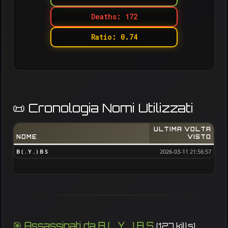
Deaths: 172
Ratio: 0.74
📜 Cronologia Nomi Utilizzati
ULTIMA VOLTA
NOME
VISTO
B ( . Y . ) B S
2026-03-11 21:56:57
🎯 Assassinati da B ( . Y . ) B S
(127 kills)