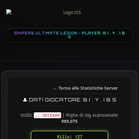
SNIPERS ULTIMATE LEGION - PLAYER: B ( . Y . ) B
S
← Torna alle Statistiche Server
👤 DATI GIOCATORE: B ( . Y . ) B S
GUID:
| Righe di log scansionate:
...4ECEAA9
989,075
Kills: 127