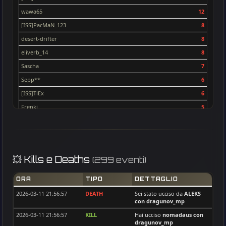
voxx
2
wawa65
12
ALEKS
2
[ISS]PacMaN_123
8
[ISS]Nenoos
2
desert-drifter
8
sid
2
eliverb_14
8
Uni
2
Sascha
7
[ISS]Trackerman
2
Sepp**
6
nomadaus
2
[ISS]TiEx
6
Gral_Jcmp06
2
Frenki
5
[ISS]PacMaN_123
2
[ISS]tubidi
5
Gadafi
2
ivanvela92
5
Sascha
2
CHIKAMARUN
4
cptStanko
2
💥 Kills e Deaths
(299 eventi)
Mars67reg
4
PALIATON
2
voxx
4
BAM
1
ORA
TIPO
DETTAGLIO
djanus
4
CRO_Dema
1
2026-03-11 21:56:57
DEATH
Sei stato ucciso da
ALEKS
con dragunov_mp
[ISS]GoldAim
4
djanus
1
2026-03-11 21:56:57
KILL
Hai ucciso
nomadaus
con
catweazle
4
hoka
1
dragunov_mp