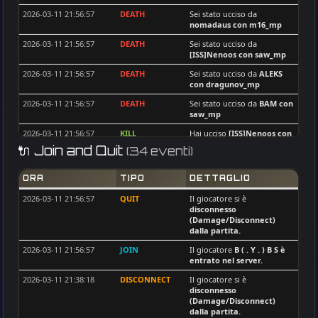
PACO
3
[ISS]GoldAim
1
2026-03-11 21:56:57
DEATH
Sei stato ucciso da
-[V]4L-@-BILL
3
nomadaus
con m16_mp
ivanvela92
1
BAM
3
2026-03-11 21:56:57
DEATH
Sei stato ucciso da
tasdelenomer
1
[ISS]Nenoos
con saw_mp
shone
3
|MGA| SinPiedad
1
2026-03-11 21:56:57
DEATH
Sei stato ucciso da
ALEKS
man_dao
3
con dragunov_mp
[ISS]tubidi
1
cptStanko
3
2026-03-11 21:56:57
DEATH
Sei stato ucciso da
BAM
con
[ISS]Zeze_Tony
1
saw_mp
Pastor39
3
Mars67reg
1
2026-03-11 21:56:57
KILL
Hai ucciso
[ISS]Nenoos
con
dobarkolebac
2
FleXXxxxyy&lt;3
dragunov_mp
1
🔌 Join and Quit
(34 eventi)
KUZZMEY
2
2026-03-11 21:56:57
CHIKAMARUN
DEATH
Sei stato ucciso da
1
[ISS]Nenoos
con saw_mp
[ISS]Rubberduck
2
ORA
TIPO
DETTAGLIO
[ISS]DOMI
1
2026-03-11 21:56:57
DEATH
Sei stato ucciso da
Soft Killer
2
2026-03-11 21:56:57
QUIT
Il giocatore si è
Killer_SU
1
[ISS]Nenoos
con saw_mp
disconnesso
nomadaus
2
(Damage/Disconnect)
:::ENRICO:::
1
2026-03-11 21:56:57
DEATH
Sei stato ucciso da
dalla partita.
[ISS]Nenoos
con saw_mp
ALEKS
2
[ISS]BORDAGARAY
1
2026-03-11 21:56:57
JOIN
Il giocatore
B ( . Y . ) B S
è
2026-03-11 21:56:57
DEATH
Sei stato ucciso da
Killer_SU
2
Sepp**
1
entrato nel server.
[ISS]Nenoos
con saw_mp
FleXXxxxyy&lt;3
2
endurosuma
1
2026-03-11 21:38:18
DISCONNECT
Il giocatore si è
2026-03-11 21:56:57
DEATH
Sei stato ucciso da
BAM
con
disconnesso
phtwins
2
saw_mp
(Damage/Disconnect)
endurosuma
dalla partita.
2
2026-03-11 21:56:57
KILL
Hai ucciso
nomadaus
con