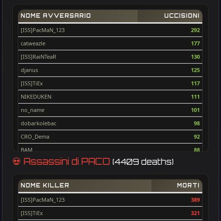
NOME AVVERSARIO
UCCISIONI
[ISS]PacMaN_123
292
catweazle
177
[ISS]RaiNTeaR
130
djanus
125
[ISS]TiEx
117
NIKEDUKEN
111
no_name
101
dobarkolebac
98
CRO_Dema
92
BAM
88
💀 Assassini di PACO
(4409 deaths)
flecxs
82
desert-drifter
82
NOME KILLER
MORTI
cptStanko
71
[ISS]PacMaN_123
389
max
69
[ISS]TiEx
321
I_R
66