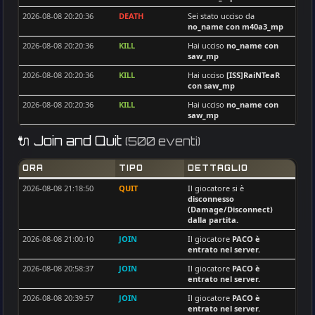
[ISS]LuisPedro
37
HAoS_Makis
55
2026-08-08 20:20:36
DEATH
Sei stato ucciso da
nemox
37
no_name
con m40a3_mp
synshallere
55
Mauser
36
2026-08-08 20:20:36
KILL
Hai ucciso
no_name
con
TwistedClown
55
saw_mp
d_alb_r
35
[ISS]tofik
54
2026-08-08 20:20:36
KILL
Hai ucciso
[ISS]RaiNTeaR
DeadMeat
35
con saw_mp
NIKEDUKEN
53
Bazze DK
35
2026-08-08 20:20:36
KILL
Hai ucciso
no_name
con
[ISS]Trackerman
52
Fearing
saw_mp
33
max
49
2026-08-08 20:20:36
Chefuncle
KILL
Hai ucciso
PredatorHiHi
32
🔌 Join and Quit
(500 eventi)
con saw_mp
[ISS]LuisPedro
49
breloque
32
2026-08-08 20:20:36
KILL
Hai ucciso
[ISS]RaiNTeaR
Frenki
43
ORA
TIPO
DETTAGLIO
HAoS_Makis
31
con saw_mp
voxx
43
2026-08-08 21:18:50
QUIT
Il giocatore si è
Lajos
31
2026-08-08 20:20:36
KILL
Hai ucciso
PredatorHiHi
disconnesso
con saw_mp
Bazze DK
40
(Damage/Disconnect)
mrblack_
30
dalla partita.
2026-08-08 20:20:36
DEATH
Sei stato ucciso da
J0k3R101
39
Old - Man . DE
30
[ISS]RaiNTeaR
con saw_mp
2026-08-08 21:00:10
JOIN
Il giocatore
PACO
è
Chefuncle
35
Gral_Jcmp06
28
entrato nel server.
2026-08-08 20:20:36
DEATH
Sei stato ucciso da
sid
35
[ISS]RaiNTeaR
con saw_mp
rixinter75
26
2026-08-08 20:58:37
JOIN
Il giocatore
PACO
è
entrato nel server.
WildTurkey
33
2026-08-08 20:20:36
KILL
Hai ucciso
[ISS]RaiNTeaR
PredatorHiHi
26
con saw_mp
2026-08-08 20:39:57
JOIN
Il giocatore
PACO
è
[ISS]DOMI
32
[ISS]BORDAGARAY
26
entrato nel server.
2026-08-08 20:20:36
KILL
Hai ucciso
[ISS]RaiNTeaR