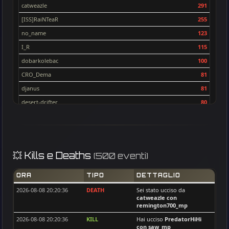
catweazle
291
voxx
64
[ISS]RaiNTeaR
255
[ISS]Nenoos
63
no_name
123
Frenki
59
I_R
115
TwistedClown
58
dobarkolebac
100
[ISS]tubidi
57
CRO_Dema
81
J0k3R101
55
djanus
81
Pastor39
54
desert-drifter
80
synshallere
53
DeadMeat
74
Mars67reg
52
flecxs
73
sid
51
Mars67reg
69
[ISS]DOMI
48
💥 Kills e Deaths
(500 eventi)
BAM
69
[ISS]Trackerman
46
[ISS]tubidi
61
Vinerianias
44
ORA
TIPO
DETTAGLIO
[ISS]Nenoos
60
[ISS]GoldAim
42
2026-08-08 20:20:36
DEATH
Sei stato ucciso da
catweazle
con
cptStanko
59
man_dao
41
remington700_mp
[ISS]GoldAim
58
Sergey67
40
2026-08-08 20:20:36
KILL
Hai ucciso
PredatorHiHi
Old - Man . DE
56
con saw_mp