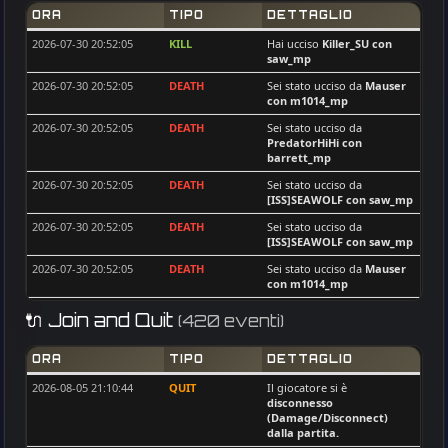
no_name
31
man_dao
15
ORA
TIPO
DETTAGLIO
cptStanko
30
NishaPomi
14
2026-07-30 20:52:05
KILL
Hai ucciso
Killer_SU
con
saw_mp
Mauser
27
Mauser
14
2026-07-30 20:52:05
DEATH
Sei stato ucciso da
Mauser
Rara22
27
BAM
13
con m1014_mp
[ISS]Nenoos
26
[ISS]DOMI
13
2026-07-30 20:52:05
DEATH
Sei stato ucciso da
[ISS]LuisPedro
23
PredatorHiHi
con
[ISS]Zeze_Tony
12
barrett_mp
Old - Man . DE
21
Rara22
12
2026-07-30 20:52:05
DEATH
Sei stato ucciso da
HAoS_Makis
21
[ISS]SEAWOLF
con saw_mp
J0k3R101
12
CRO_Dema
20
2026-07-30 20:52:05
DEATH
Sei stato ucciso da
flecxs
11
[ISS]SEAWOLF
con saw_mp
[ISS]WarriorIbla
19
Azaghal
11
2026-07-30 20:52:05
DEATH
Sei stato ucciso da
Mauser
voxx
19
nemox
con m1014_mp
10
Frenki
18
2026-07-30 20:52:05
[ISS]BORDAGARAY
KILL
Hai ucciso
[ISS]SEAWOLF
10
🔌 Join and Quit
(420 eventi)
con saw_mp
[ISS]DOMI
18
Mars67reg
10
2026-07-30 20:52:05
DEATH
Sei stato ucciso da
I_R
18
ORA
TIPO
DETTAGLIO
|MGA| SinPiedad
10
[ISS]SEAWOLF
con saw_mp
J0k3R101
17
2026-08-05 21:10:44
QUIT
Il giocatore si è
-[V]4L-@-BILL
10
2026-07-30 20:52:05
DEATH
Sei stato ucciso da
disconnesso
PredatorHiHi
con
Lajos
17
(Damage/Disconnect)
Chefuncle
9
barrett_mp
dalla partita.
synshallere
16
mrblack_
9