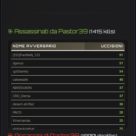
🎯 Assassinati da Pastor39
(1415 kills)
NOME AVVERSARIO
UCCISIONI
[ISS]PacMaN_123
91
djanus
57
cptStanko
54
catweazle
40
NIKEDUKEN
37
CRO_Dema
37
desert-drifter
30
PACO
28
Vinerianias
25
dobarkolebac
25
💀 Assassini di Pastor39