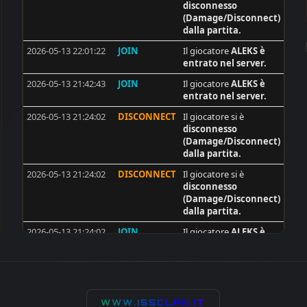
disconnesso
14
catweazle
(Damage/Disconnect)
dalla partita.
13
Mars67reg
2026-05-13 22:01:22
JOIN
Il giocatore
ALEKS
è
13
DeadMeat
entrato nel server.
13
[ISS]tofik
2026-05-13 21:42:43
JOIN
Il giocatore
ALEKS
è
entrato nel server.
12
Gral_Jcmp06
2026-05-13 21:24:02
DISCONNECT
Il giocatore si è
11
wawa65
disconnesso
11
[ISS]Trackerman
(Damage/Disconnect)
dalla partita.
11
BAM
2026-05-13 21:24:02
DISCONNECT
Il giocatore si è
11
Daz64_UK
disconnesso
(Damage/Disconnect)
10
PACO
dalla partita.
10
HAoS_Makis
2026-05-13 21:24:02
JOIN
Il giocatore
ALEKS
è
9
NIKEDUKEN
entrato nel server.
9
man_dao
2026-05-13 21:04:21
QUIT
Il giocatore si è
disconnesso
9
J0k3R101
(Damage/Disconnect)
dalla partita.
WWW.ISSCLAN.IT
9
Sergey67