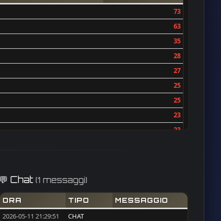
73
63
35
28
27
25
25
23
23
22
21
21
💬 Chat
(1 messaggi)
20
ORA
TIPO
MESSAGGIO
18
2026-05-11 21:29:51
CHAT
18