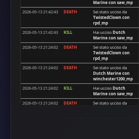
Marine
con saw_mp
nomadaus
2026-05-13 21:42:43
DEATH
Sei stato ucciso da
dobarkolebac
TwistedClown
con
rpd_mp
synshallere
2026-05-13 21:42:43
KILL
Hai ucciso
Dutch
DeadMeat
Marine
con saw_mp
BAM
2026-05-13 21:24:02
DEATH
Sei stato ucciso da
TwistedClown
con
PACO
rpd_mp
[ISS]RaiNTeaR
2026-05-13 21:24:02
DEATH
Sei stato ucciso da
djanus
Dutch Marine
con
winchester1200_mp
catweazle
2026-05-13 21:24:02
KILL
Hai ucciso
Dutch
Sergey67
Marine
con saw_mp
sid
2026-05-13 21:24:02
DEATH
Sei stato ucciso da
Dutch Marine
con
Gadafi
winchester1200_mp
Vinerianias
2026-05-13 21:24:02
DEATH
Sei stato ucciso da
BrAmLaDaGe
TwistedClown
con
rpd_mp
J0k3R101