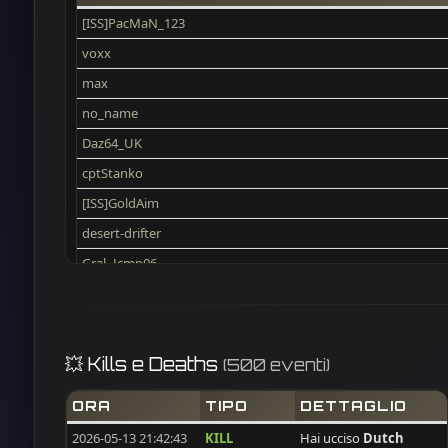
[ISS]PacMaN_123
voxx
max
no_name
Daz64_UK
cptStanko
[ISS]GoldAim
desert-drifter
Gral_Jcmp06
TwistedClown
wawa65
NIKEDUKEN
💥 Kills e Deaths
(500 eventi)
[ISS]TiEx
ORA
TIPO
DETTAGLIO
[ISS]Nenoos
2026-05-13 21:42:43
KILL
Hai ucciso
Dutch
man_dao