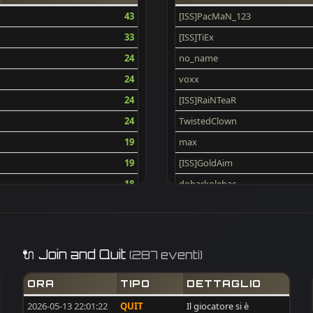
43
[ISS]PacMaN_123
33
[ISS]TiEx
24
no_name
24
voxx
24
[ISS]RaiNTeaR
24
TwistedClown
19
max
19
[ISS]GoldAim
18
dobarkolebac
17
-[V]4L-@-BILL
16
synshallere
16
[ISS]Nenoos
🔌 Join and Quit
(287 eventi)
16
cptStanko
ORA
TIPO
DETTAGLIO
15
[ISS]LuisPedro
2026-05-13 22:01:22
QUIT
Il giocatore si è
14
desert-drifter