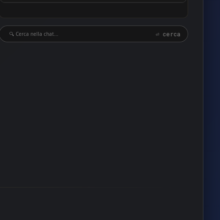
18
17
⏎ cerca
15
15
12
12
12
12
11
11
10
10
10
10
10