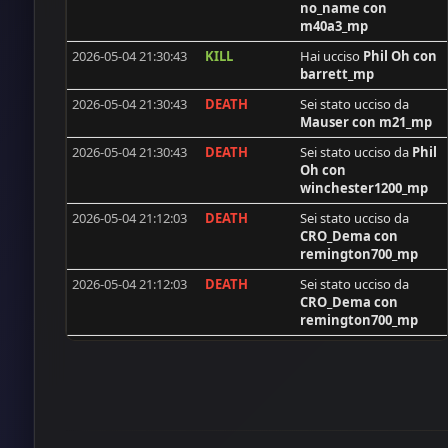
no_name
con
desert-drifter
m40a3_mp
PACO
2026-05-04 21:30:43
KILL
Hai ucciso
Phil Oh
con
barrett_mp
TwistedClown
2026-05-04 21:30:43
DEATH
Sei stato ucciso da
[ISS]DOMI
Mauser
con m21_mp
Brecha
2026-05-04 21:30:43
DEATH
Sei stato ucciso da
Phil
Oh
con
FleXXxxxyy&lt;3
winchester1200_mp
max
2026-05-04 21:12:03
DEATH
Sei stato ucciso da
PALIATON
CRO_Dema
con
remington700_mp
BAM
2026-05-04 21:12:03
DEATH
Sei stato ucciso da
ivanvela92
CRO_Dema
con
remington700_mp
Jesus
2026-05-04 21:12:03
DEATH
Sei stato ucciso da
flecxs
PACO
con rpd_mp
Soft Killer
2026-05-04 21:12:03
DEATH
Sei stato ucciso da
[ISS]GoldAim
CRO_Dema
con
remington700_mp
endurosuma