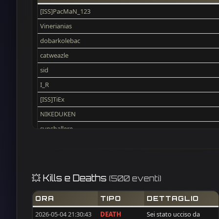
[ISS]PacMaN_123
Vinerianias
dobarkolebac
catweazle
sid
I_R
[ISS]TiEx
NIKEDUKEN
synshallere
[ISS]Trackerman
Desmo16
voxx
💥 Kills e Deaths
(500 eventi)
joci29
ORA
TIPO
DETTAGLIO
Mars67reg
2026-05-04 21:30:43
DEATH
Sei stato ucciso da
ALEKS