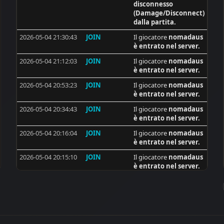
disconnesso
4
CRO_Dema
(Damage/Disconnect)
dalla partita.
4
flecxs
2026-05-04 21:30:43
JOIN
Il giocatore
nomadaus
4
d_alb_r
è entrato nel server.
4
sid
2026-05-04 21:12:03
JOIN
Il giocatore
nomadaus
è entrato nel server.
4
KUZZMEY
2026-05-04 20:53:23
JOIN
Il giocatore
nomadaus
3
cptStanko
è entrato nel server.
3
Brecha
2026-05-04 20:34:43
JOIN
Il giocatore
nomadaus
3
Desmo16
è entrato nel server.
3
[ISS]tubidi
2026-05-04 20:16:04
JOIN
Il giocatore
nomadaus
è entrato nel server.
3
[ISS]Trackerman
2026-05-04 20:15:10
JOIN
Il giocatore
nomadaus
3
ivanvela92
è entrato nel server.
3
Soft Killer
2026-04-25 23:56:54
QUIT
Il giocatore si è
disconnesso
3
Frenki
(Damage/Disconnect)
3
BAM
dalla partita.
3
|MGA| SinPiedad
2026-04-25 23:56:54
JOIN
Il giocatore
nomadaus