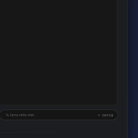
13
13
13
11
10
10
10
10
9
9
9
9
⏎ cerca
8
8
8