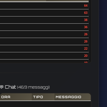
64
63
38
36
26
26
22
20
19
17
17
16
💬 Chat
(469 messaggi)
16
ORA
TIPO
MESSAGGIO
14
14