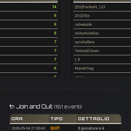
14
[ISS]PacMaN_123
9
[ISS]TiEx
9
catweazle
8
dobarkolebac
7
synshallere
7
TwistedClown
7
I_R
6
Mars67reg
6
voxx
6
[ISS]WarriorIbla
6
max
5
PACO
🔌 Join and Quit
(161 eventi)
5
[ISS]Nenoos
ORA
TIPO
DETTAGLIO
5
[ISS]DOMI
2026-05-04 21:30:43
QUIT
Il giocatore si è
5
ALEKS