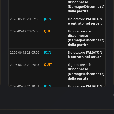
disconnesso
12
I_R
(Damage/Disconnect)
dalla partita.
12
breloque
2026-06-19 20:52:06
JOIN
Il giocatore
PALIATON
12
synshallere
è entrato nel server.
11
desert-drifter
2026-06-12 23:05:06
QUIT
Il giocatore si è
disconnesso
10
[ISS]Trackerman
(Damage/Disconnect)
10
no_name
dalla partita.
9
max
2026-06-12 23:05:06
JOIN
Il giocatore
PALIATON
è entrato nel server.
9
HAoS_Makis
2026-06-08 21:29:35
QUIT
Il giocatore si è
8
BAM
disconnesso
(Damage/Disconnect)
8
djanus
dalla partita.
8
CRO_Dema
2026-06-08 21:10:51
JOIN
Il giocatore
PALIATON
8
ANARCHY92cz
è entrato nel server.
8
Dyson**
2026-06-08 19:56:12
QUIT
Il giocatore si è
disconnesso
8
[ISS]tubidi
(Damage/Disconnect)
dalla partita.
8
Mauser