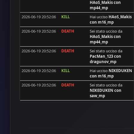
HAoS_Makis
con
synshallere
mp44_mp
dobarkolebac
2026-06-19 20:52:06
KILL
Hai ucciso
HAoS_Makis
con m16_mp
man_dao
2026-06-19 20:52:06
DEATH
Sei stato ucciso da
Mauser
HAoS_Makis
con
mp44_mp
xusko
2026-06-19 20:52:06
DEATH
Sei stato ucciso da
Mars67reg
PacMan_123
con
max
dragunov_mp
[ISS]RaiNTeaR
2026-06-19 20:52:06
KILL
Hai ucciso
NIKEDUKEN
con m16_mp
Vinerianias
2026-06-19 20:52:06
DEATH
Sei stato ucciso da
djanus
NIKEDUKEN
con
saw_mp
BAM
2026-06-12 22:46:27
KILL
Hai ucciso
PAKO
con
d_alb_r
m16_mp
breloque
2026-06-12 22:46:27
KILL
Hai ucciso
DeadMeat
Pastor39
con m16_mp
D@rkKi11€r
2026-06-08 21:10:51
DEATH
Sei stato ucciso da