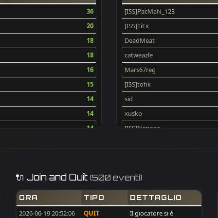
36
[ISS]PacMaN_123
20
[ISS]TiEx
18
DeadMeat
18
catweazle
16
Mars67reg
15
[ISS]tofik
14
sid
14
xusko
14
[ISS]Nenoos
14
voxx
13
PACO
13
dobarkolebac
🔌 Join and Quit
(500 eventi)
13
TwistedClown
ORA
TIPO
DETTAGLIO
12
-[V]4L-@-BILL
2026-06-19 20:52:06
QUIT
Il giocatore si è
12
[ISS]GoldAim