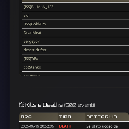
[ISS]PacMaN_123
sid
[ISS]GoldAim
DeadMeat
Sergey67
desert-drifter
[ISS]TiEx
cptStanko
catweazle
PACO
flecxs
TwistedClown
💥 Kills e Deaths
(500 eventi)
Scarface
ORA
TIPO
DETTAGLIO
CRO_Dema
2026-06-19 20:52:06
DEATH
Sei stato ucciso da
voxx