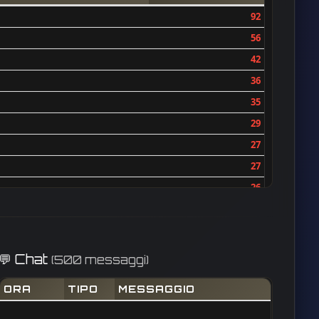
92
56
42
36
35
29
27
27
26
26
24
23
💬 Chat
(500 messaggi)
21
ORA
TIPO
MESSAGGIO
17
17