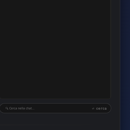
16
16
16
16
15
15
14
14
14
14
14
12
⏎ cerca
12
11
11