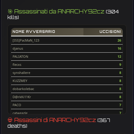
🎯 Assassinati da ANARCHY92cz
(304
kills)
NOME AVVERSARIO
UCCISIONI
[ISS]PacMaN_123
26
djanus
16
PALIATON
12
flecxs
9
synshallere
8
KUZZMEY
8
dobarkolebac
8
D@rkKi11€r
8
PACO
7
catweazle
7
💀 Assassini di ANARCHY92cz
(367
nemox
7
deaths)
Sepp**
7