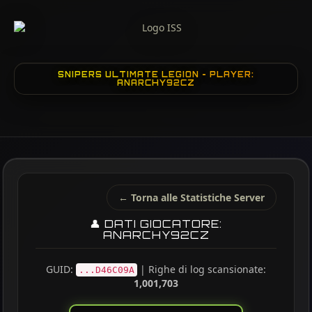
SNIPERS ULTIMATE LEGION - PLAYER:
ANARCHY92CZ
← Torna alle Statistiche Server
👤 DATI GIOCATORE:
ANARCHY92CZ
GUID:
| Righe di log scansionate:
...D46C09A
1,001,703