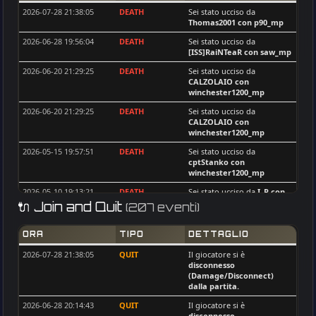
Mars67reg
6
2026-07-28 21:38:05
DEATH
Sei stato ucciso da
[ISS]BORDAGARAY
3
Thomas2001
con p90_mp
J0k3R101
6
[ISS]TiEx
3
2026-06-28 19:56:04
DEATH
Sei stato ucciso da
Uni
6
[ISS]RaiNTeaR
con saw_mp
wawa65
3
mrblack_
5
2026-06-20 21:29:25
DEATH
Sei stato ucciso da
Uni
3
voxx
5
CALZOLAIO
con
Glikodin
3
winchester1200_mp
[ISS]RaiNTeaR
5
breloque
3
2026-06-20 21:29:25
DEATH
Sei stato ucciso da
KUZZMEY
5
CALZOLAIO
con
Pac-GER
3
winchester1200_mp
Bill Murray
5
ivanvela92
3
2026-05-15 19:57:51
DEATH
Sei stato ucciso da
Soft Killer
4
cptStanko
con
Bill Murray
3
winchester1200_mp
max
4
DED_61rus
2
2026-05-10 19:13:21
DEATH
Sei stato ucciso da
I_R
con
Leru
4
rpd_mp
🔌 Join and Quit
HUNTER_KILLER
(207 eventi)
2
[ISS]Nenoos
4
2026-05-10 19:13:21
DEATH
Sei stato ucciso da
Pac-GER
Goosh-GER-
2
con m16_mp
[ISS]GoldAim
4
ORA
TIPO
DETTAGLIO
Maniollo
2
2026-05-10 19:13:21
KILL
Hai ucciso
I_R
con m21_mp
Sergey67
4
2026-07-28 21:38:05
QUIT
Il giocatore si è
I_R
2
disconnesso
2026-05-10 19:13:21
KILL
Hai ucciso
HAoS-Makis
con
[ISS]tofik
4
(Damage/Disconnect)
m21_mp
|MGA| SinPiedad
2
dalla partita.
[rz51}fata
4
2026-04-28 20:52:31
DEATH
Sei stato ucciso da
PACO
Pastor39
2
2026-06-28 20:14:43
QUIT
Il giocatore si è
MaDeeX_SLO
4
con rpd_mp
disconnesso