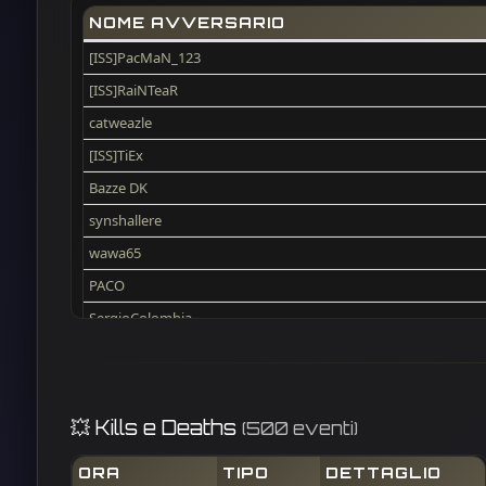
NOME AVVERSARIO
[ISS]PacMaN_123
[ISS]RaiNTeaR
catweazle
[ISS]TiEx
Bazze DK
synshallere
wawa65
PACO
SergioColombia
VooDooChild69
djanus
max
💥 Kills e Deaths
(500 eventi)
[ISS]DOMI
ORA
TIPO
DETTAGLIO
Phil Oh