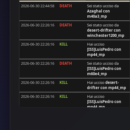
2026-06-30 22:44:58
DEATH
Sei stato ucciso da
[ISS]GoldAim
Azaghal
con
KUZZMEY
m40a3_mp
desert-drifter
2026-06-30 22:26:16
DEATH
Sei stato ucciso da
desert-drifter
con
Pastor39
winchester1200_mp
|MGA|WiS_K4:]
2026-06-30 22:26:16
KILL
Hai ucciso
[ISS]LuisPedro
con
TwistedClown
mp44_mp
Cleybson
2026-06-30 22:26:16
DEATH
Sei stato ucciso da
J0k3R101
[ISS]LuisPedro
con
m60e4_mp
Desmo16
2026-06-30 22:26:16
KILL
Hai ucciso
desert-
[ISS]Nenoos
drifter
con mp44_mp
[ISS]BORDAGARAY
2026-06-30 22:26:16
KILL
Hai ucciso
[ISS]LuisPedro
con
Old - Man . DE
mp44_mp
Shaggy
2026-06-30 22:26:16
DEATH
Sei stato ucciso da
flecxs
[ISS]LuisPedro
con
m60e4_mp
no_name