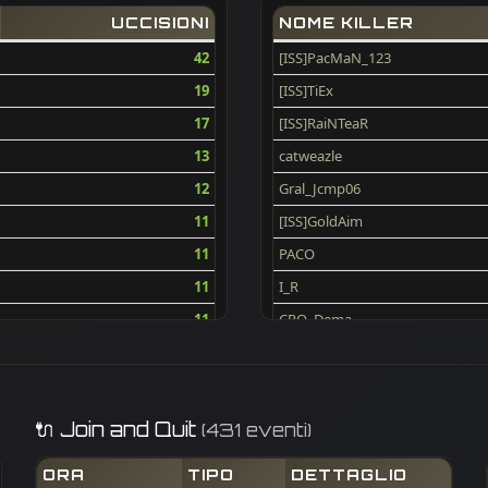
UCCISIONI
NOME KILLER
42
[ISS]PacMaN_123
19
[ISS]TiEx
17
[ISS]RaiNTeaR
13
catweazle
12
Gral_Jcmp06
11
[ISS]GoldAim
11
PACO
11
I_R
11
CRO_Dema
10
TwistedClown
10
djanus
10
desert-drifter
🔌 Join and Quit
(431 eventi)
9
HAoS_Makis
ORA
TIPO
DETTAGLIO
9
flecxs