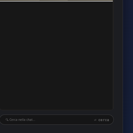
10
9
9
8
8
8
8
8
7
7
6
6
6
⏎ cerca
6
6