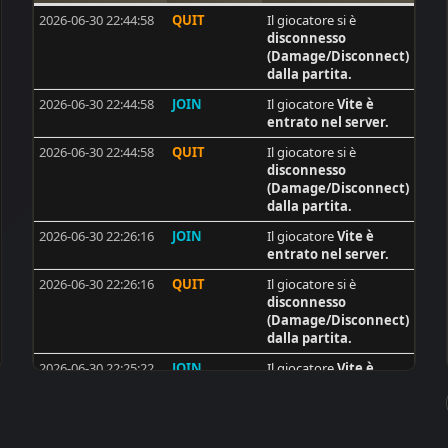
2026-06-30 22:44:58
QUIT
Il giocatore si è
8
BAM
disconnesso
8
Old - Man . DE
(Damage/Disconnect)
dalla partita.
8
Shaggy
2026-06-30 22:44:58
JOIN
Il giocatore
Vite
è
8
wawa65
entrato nel server.
8
synshallere
2026-06-30 22:44:58
QUIT
Il giocatore si è
disconnesso
7
VooDooChild69
(Damage/Disconnect)
7
Bazze DK
dalla partita.
6
max
2026-06-30 22:26:16
JOIN
Il giocatore
Vite
è
entrato nel server.
6
[rz51}fata
2026-06-30 22:26:16
QUIT
Il giocatore si è
6
[ISS]Nenoos
disconnesso
(Damage/Disconnect)
6
Desmo16
dalla partita.
6
Mauser
2026-06-30 22:25:22
JOIN
Il giocatore
Vite
è
6
no_name
entrato nel server.
6
DeadMeat
2026-06-30 22:25:22
QUIT
Il giocatore si è
disconnesso
6
ivanvela92