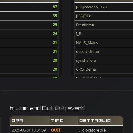
87
[ISS]PacMaN_123
35
[ISS]TiEx
29
DeadMeat
24
I_R
21
HAoS_Makis
21
desert-drifter
20
synshallere
20
CRO_Dema
19
[ISS]LuisPedro
19
dobarkolebac
17
BAM
16
max
🔌 Join and Quit
(331 eventi)
16
no_name
ORA
TIPO
DETTAGLIO
15
[ISS]RaiNTeaR
2026-08-01 18:04:09
QUIT
Il giocatore si è
14
[ISS]GoldAim