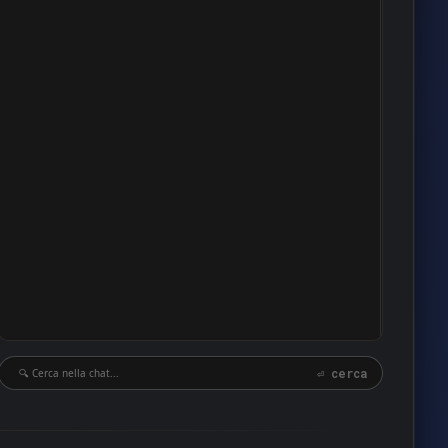
15
14
13
12
12
11
10
10
10
10
10
10
⏎ cerca
9
9
9