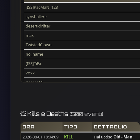
[ISS]PacMaN_123
synshallere
desert-drifter
max
TwistedClown
no_name
[ISS]TiEx
voxx
Desmo16
halimriffi
DeadMeat
dobarkolebac
💥 Kills e Deaths
(500 eventi)
HAoS_Makis
ORA
TIPO
DETTAGLIO
CRO_Dema
2026-08-01 18:04:09
KILL
Hai ucciso
Old - Man .
ivanvela92