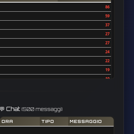
86
59
37
27
27
24
22
19
19
18
18
17
💬 Chat
(500 messaggi)
17
ORA
TIPO
MESSAGGIO
16
16