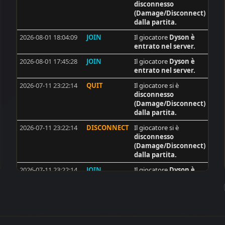
disconnesso
14
ivanvela92
(Damage/Disconnect)
dalla partita.
14
voxx
2026-08-01 18:04:09
JOIN
Il giocatore
Dyson
è
13
[ISS]tofik
entrato nel server.
13
TwistedClown
2026-08-01 17:45:28
JOIN
Il giocatore
Dyson
è
entrato nel server.
13
[ISS]Trackerman
2026-07-11 23:22:14
QUIT
Il giocatore si è
12
Old - Man . DE
disconnesso
12
[rz51}fata
(Damage/Disconnect)
dalla partita.
12
PACO
2026-07-11 23:22:14
DISCONNECT
Il giocatore si è
12
|MGA| SinPiedad
disconnesso
(Damage/Disconnect)
12
d_alb_r
dalla partita.
11
-[V]4L-@-BILL
2026-07-11 23:22:14
JOIN
Il giocatore
Dyson
è
11
Brecha
entrato nel server.
11
Mauser
2026-06-30 21:48:03
QUIT
Il giocatore si è
disconnesso
11
emoke
(Damage/Disconnect)
dalla partita.
9
sid