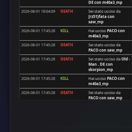
DE
con m40a3_mp
[ISS]Nenoos
2026-08-01 18:04:09
DEATH
Sei stato ucciso da
D@rkKi11€r
[rz51}fata
con
saw_mp
|MGA| SinPiedad
2026-08-01 17:45:28
KILL
Hai ucciso
PACO
con
flecxs
m40a3_mp
sid
2026-08-01 17:45:28
DEATH
Sei stato ucciso da
PACO
con saw_mp
catweazle
2026-08-01 17:45:28
DEATH
Sei stato ucciso da
Old -
PALIATON
Man . DE
con
[ISS]GoldAim
skorpion_mp
BAM
2026-08-01 17:45:28
KILL
Hai ucciso
PACO
con
m40a3_mp
cptStanko
2026-08-01 17:45:28
DEATH
Sei stato ucciso da
Brecha
PACO
con saw_mp
Fearing
2026-06-30 21:48:03
DEATH
Sei stato ucciso da
|MGA| Romicelenita
wawa65
con m40a3_mp
Lamer
2026-06-30 21:48:03
DEATH
Sei stato ucciso da
Pim
Bazze DK
con