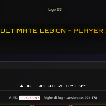
 ULTIMATE LEGION - PLAYER:
👤 DATI GIOCATORE: DYSON**
GUID:
| Righe di log scansionate:
994,178
...425BC97