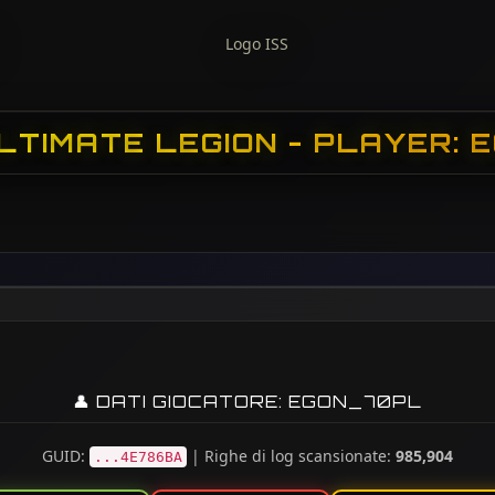
LTIMATE LEGION - PLAYER:
👤 DATI GIOCATORE: EGON_70PL
GUID:
| Righe di log scansionate:
985,904
...4E786BA