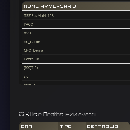
NOME AVVERSARIO
[ISS]PacMaN_123
PACO
max
no_name
CRO_Dema
Bazze DK
[ISS]TiEx
sid
djanus
Maniollo
PALIATON
[ISS]GoldAim
💥 Kills e Deaths
(500 eventi)
NIKEDUKEN
ORA
TIPO
DETTAGLIO
Simo00