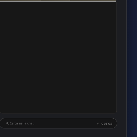
8
8
8
7
7
7
7
7
6
6
6
6
6
⏎ cerca
5
5