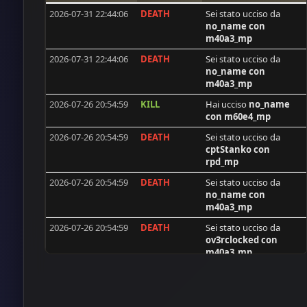
2026-07-31 22:44:06
DEATH
Sei stato ucciso da
flecxs
no_name
con
manuelcorreia04
m40a3_mp
cptStanko
2026-07-31 22:44:06
DEATH
Sei stato ucciso da
no_name
con
Jackal
m40a3_mp
breloque
2026-07-26 20:54:59
KILL
Hai ucciso
no_name
con m60e4_mp
Chefuncle
2026-07-26 20:54:59
DEATH
Sei stato ucciso da
voxx
cptStanko
con
catweazle
rpd_mp
[ISS]tofik
2026-07-26 20:54:59
DEATH
Sei stato ucciso da
no_name
con
synshallere
m40a3_mp
okazaki
2026-07-26 20:54:59
DEATH
Sei stato ucciso da
ov3rclocked
con
Pastor39
m40a3_mp
Frenki
2026-07-26 20:54:59
KILL
Hai ucciso
cptStanko
nemox
con m60e4_mp
Sascha
2026-07-26 20:54:59
DEATH
Sei stato ucciso da