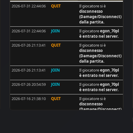
2026-07-31 22:44:06
QUIT
Il giocatore si è
6
Bazze DK
disconnesso
5
J0k3R101
(Damage/Disconnect)
dalla partita.
5
Old - Man . DE
2026-07-31 22:44:06
JOIN
Il giocatore
egon_70pl
5
cptStanko
è entrato nel server.
4
[ISS]BORDAGARAY
2026-07-26 21:13:41
QUIT
Il giocatore si è
disconnesso
4
Mars67reg
(Damage/Disconnect)
4
[ISS]SEAWOLF
dalla partita.
4
max
2026-07-26 21:13:41
JOIN
Il giocatore
egon_70pl
è entrato nel server.
4
mrblack_
2026-07-26 20:54:59
JOIN
Il giocatore
egon_70pl
4
djanus
è entrato nel server.
4
PACO
2026-07-16 21:38:10
QUIT
Il giocatore si è
disconnesso
4
voxx
(Damage/Disconnect)
4
Uni
dalla partita.
3
Killer_SU
2026-07-16 21:38:10
DISCONNECT
Il giocatore si è
disconnesso
3
breloque