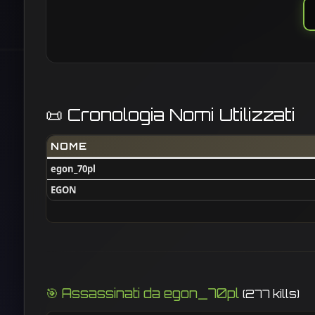
📜 Cronologia Nomi Utilizzati
NOME
egon_70pl
EGON
🎯 Assassinati da egon_70pl
(277 kills)