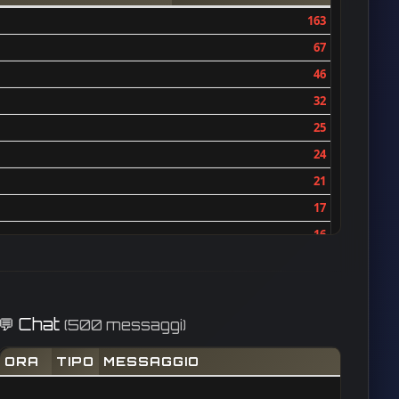
163
67
46
32
25
24
21
17
16
15
14
14
💬 Chat
(500 messaggi)
13
ORA
TIPO
MESSAGGIO
11
11