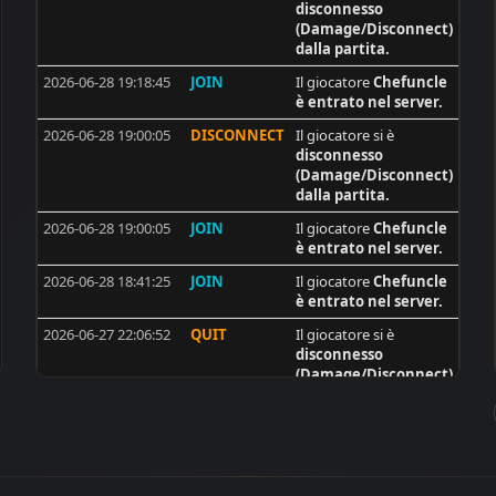
disconnesso
11
Rara22
(Damage/Disconnect)
dalla partita.
10
voxx
2026-06-28 19:18:45
JOIN
Il giocatore
Chefuncle
10
synshallere
è entrato nel server.
10
J0k3R101
2026-06-28 19:00:05
DISCONNECT
Il giocatore si è
disconnesso
9
man_dao
(Damage/Disconnect)
9
BAM
dalla partita.
9
d_alb_r
2026-06-28 19:00:05
JOIN
Il giocatore
Chefuncle
è entrato nel server.
9
Bazze DK
2026-06-28 18:41:25
JOIN
Il giocatore
Chefuncle
8
Pastor39
è entrato nel server.
8
breloque
2026-06-27 22:06:52
QUIT
Il giocatore si è
disconnesso
8
dobarkolebac
(Damage/Disconnect)
8
TwistedClown
dalla partita.
8
xusko
2026-06-27 22:06:52
JOIN
Il giocatore
Chefuncle
è entrato nel server.
8
[ISS]BORDAGARAY
2026-06-27 21:48:12
JOIN
Il giocatore
Chefuncle
8
[ISS]WarriorIbla