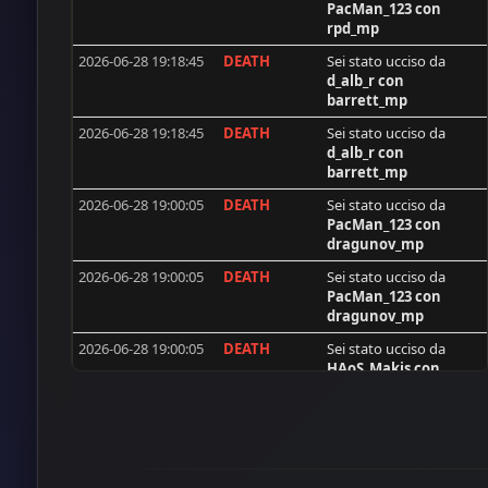
PacMan_123
con
synshallere
rpd_mp
Scarface
2026-06-28 19:18:45
DEATH
Sei stato ucciso da
d_alb_r
con
egon_70pl
barrett_mp
nemox
2026-06-28 19:18:45
DEATH
Sei stato ucciso da
d_alb_r
con
D@rkKi11€r
barrett_mp
dobarkolebac
2026-06-28 19:00:05
DEATH
Sei stato ucciso da
max
PacMan_123
con
dragunov_mp
Mars67reg
2026-06-28 19:00:05
DEATH
Sei stato ucciso da
Simo00
PacMan_123
con
dragunov_mp
desert-drifter
2026-06-28 19:00:05
DEATH
Sei stato ucciso da
cptStanko
HAoS_Makis
con
DeadMeat
mp44_mp
BAM
2026-06-28 19:00:05
KILL
Hai ucciso
PacMan_123
con saw_mp
Bazze DK
2026-06-28 18:41:25
DEATH
Sei stato ucciso da
man_dao