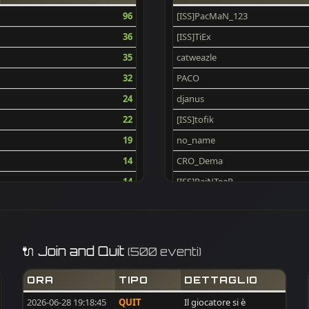
96
[ISS]PacMaN_123
36
[ISS]TiEx
35
catweazle
32
PACO
24
djanus
22
[ISS]tofik
19
no_name
14
CRO_Dema
14
[ISS]RaiNTeaR
14
cptStanko
13
[ISS]GoldAim
13
rixinter75
🔌 Join and Quit
(500 eventi)
12
Mars67reg
ORA
TIPO
DETTAGLIO
12
HAoS_Makis
2026-06-28 19:18:45
QUIT
Il giocatore si è
11
Simo00