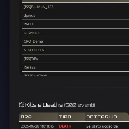
[ISS]PacMaN_123
djanus
PACO
catweazle
CRO_Dema
NIKEDUKEN
[ISS]TiEx
Rara22
[ISS]RaiNTeaR
no_name
Sergey67
J0k3R101
💥 Kills e Deaths
(500 eventi)
voxx
ORA
TIPO
DETTAGLIO
SergioColombia
2026-06-28 19:18:45
DEATH
Sei stato ucciso da
rixinter75