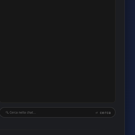
11
10
10
10
10
9
9
9
9
9
8
8
⏎ cerca
8
8
8