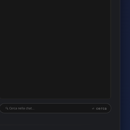
8
8
7
7
7
6
6
6
6
6
5
5
⏎ cerca
5
5
5