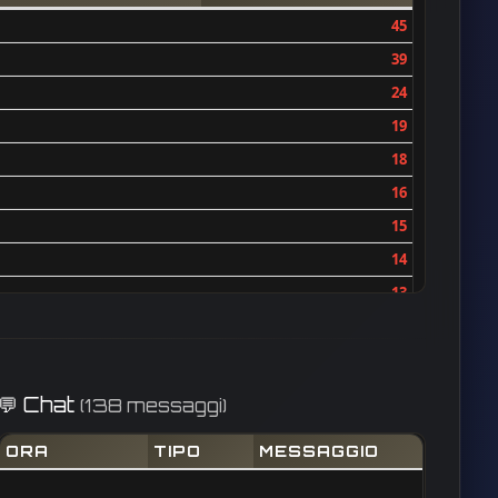
45
39
24
19
18
16
15
14
13
12
12
10
💬 Chat
(138 messaggi)
10
ORA
TIPO
MESSAGGIO
9
8