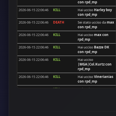
con rpd_mp
endurosuma
2026-06-15 22:06:46
KILL
Hai ucciso
Harley boy
flecxs
con rpd_mp
synshallere
2026-06-15 22:06:46
DEATH
Sei stato ucciso da
max
con rpd_mp
PACO
2026-06-15 22:06:46
KILL
Hai ucciso
max
con
[ISS]Trackerman
rpd_mp
hamidosmanovic20
2026-06-15 22:06:46
KILL
Hai ucciso
Bazze DK
con rpd_mp
Frenki
2026-06-15 22:06:46
KILL
Hai ucciso
Pocholo69
|MGA|Col.Kurtz
con
baymax954
rpd_mp
Glikodin
2026-06-15 22:06:46
KILL
Hai ucciso
Vinerianias
con rpd_mp
Scarface
2026-06-15 22:06:46
KILL
Hai ucciso
KroeneN
SergioColombia
con
rpd_mp
FreddyKrueger
2026-06-15 22:06:46
KILL
Hai ucciso
[ISS]GoldAim
SergioColombia
con
SergioColombia
rpd_mp