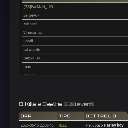
[ISS]PacMaN_123
Sergey67
Michael
Vinerianias
Sgrall
catweazle
Daz64_UK
max
djanus
Mars67reg
man_dao
NIKEDUKEN
💥 Kills e Deaths
(500 eventi)
PALIATON
ORA
TIPO
DETTAGLIO
desert-drifter
2026-06-15 22:06:46
KILL
Hai ucciso
Harley boy
BAM