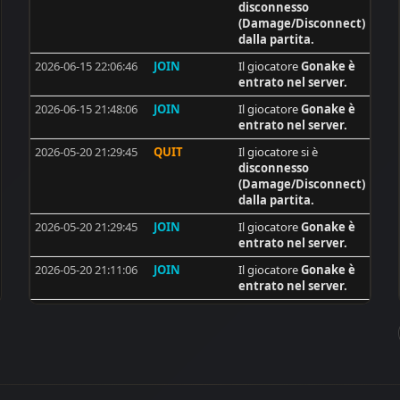
disconnesso
6
|MGA| SinPiedad
(Damage/Disconnect)
dalla partita.
6
[ISS]Trackerman
2026-06-15 22:06:46
JOIN
Il giocatore
Gonake
è
6
Lajos
entrato nel server.
5
flecxs
2026-06-15 21:48:06
JOIN
Il giocatore
Gonake
è
entrato nel server.
5
synshallere
2026-05-20 21:29:45
QUIT
Il giocatore si è
5
dobarkolebac
disconnesso
5
Jesus
(Damage/Disconnect)
dalla partita.
4
endurosuma
2026-05-20 21:29:45
JOIN
Il giocatore
Gonake
è
4
I_R
entrato nel server.
4
Uni
2026-05-20 21:11:06
JOIN
Il giocatore
Gonake
è
entrato nel server.
4
Sergey67
2026-05-20 20:52:26
JOIN
Il giocatore
Gonake
è
4
[ISS]GoldAim
entrato nel server.
4
[ISS]WarriorIbla
2026-05-20 20:33:46
JOIN
Il giocatore
Gonake
è
4
NIKEDUKEN
entrato nel server.
4
desert-drifter
2026-05-12 20:16:39
QUIT
Il giocatore si è