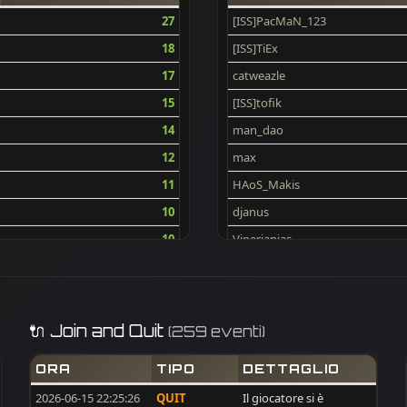
27
[ISS]PacMaN_123
18
[ISS]TiEx
17
catweazle
15
[ISS]tofik
14
man_dao
12
max
11
HAoS_Makis
10
djanus
10
Vinerianias
9
PACO
9
KroeneN
8
Jackal
🔌 Join and Quit
(259 eventi)
7
SergioColombia
ORA
TIPO
DETTAGLIO
6
Sgrall
2026-06-15 22:25:26
QUIT
Il giocatore si è
6
voxx